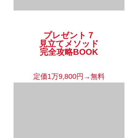
プレゼント７
見立てメソッド
完全攻略BOOK
見ただけで原因を見抜く目からウロ
コの丸秘スキル
定価1万9,800円→無料